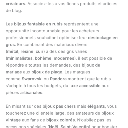
créateurs
. Associez-les à vos fiches produits et articles
de blog.
Les
bijoux fantaisie en rubis
représentent une
opportunité incontournable pour les acheteurs
professionnels souhaitant optimiser leur
destockage en
gros
. En combinant des matériaux divers
(
métal
,
résine
,
cuir
) à des designs variés
(
minimalistes
,
bohème
,
modernes
), il est possible de
répondre à toutes les demandes, des
bijoux de
mariage
aux
bijoux de plage
. Les marques
comme
Swarovski
ou
Pandora
montrent que le rubis
s’adapte à tous les budgets, du
luxe accessible
aux
pièces
artisanales
.
En misant sur des
bijoux pas chers
mais
élégants
, vous
toucherez une clientèle large, des amateurs de
bijoux
vintage
aux fans de
bijoux colorés
. N’oubliez pas les
occasions spéciales (
Noël
,
Saint-Valentin
) pour booster