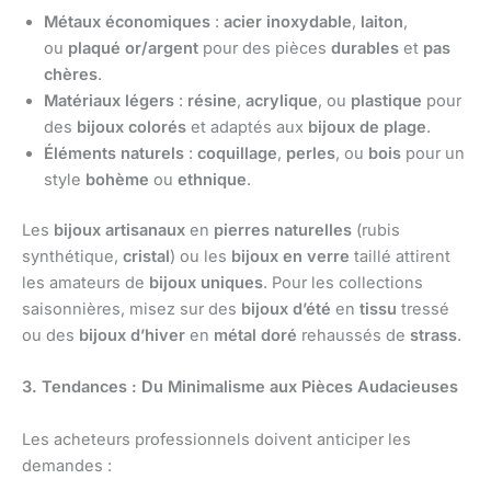
Métaux économiques
:
acier inoxydable
,
laiton
,
ou
plaqué or/argent
pour des pièces
durables
et
pas
chères
.
Matériaux légers
:
résine
,
acrylique
, ou
plastique
pour
des
bijoux colorés
et adaptés aux
bijoux de plage
.
Éléments naturels
:
coquillage
,
perles
, ou
bois
pour un
style
bohème
ou
ethnique
.
Les
bijoux artisanaux
en
pierres naturelles
(rubis
synthétique,
cristal
) ou les
bijoux en verre
taillé attirent
les amateurs de
bijoux uniques
. Pour les collections
saisonnières, misez sur des
bijoux d’été
en
tissu
tressé
ou des
bijoux d’hiver
en
métal doré
rehaussés de
strass
.
3. Tendances : Du Minimalisme aux Pièces Audacieuses
Les acheteurs professionnels doivent anticiper les
demandes :