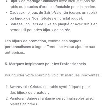
Bijoux de mariage
:
alliances
avec incrustations de
rubis ou
boucles d’oreilles fantaisie
pour la mariée.
Cadeaux
:
bijoux de Saint-Valentin
(cœurs en rubis)
ou
bijoux de Noël
(étoiles en
cristal
rouge).
Soirées
:
colliers de luxe
en
plaqué or
avec rubis en
pendentif pour des
bijoux de soirée
.
Les
bijoux de promotion
, comme des
bagues
personnalisées
à logo, offrent une valeur ajoutée aux
entreprises.
5. Marques Inspirantes pour les Professionnels
Pour guider votre sourcing, voici 10 marques innovantes :
Swarovski
:
Cristaux
et rubis synthétiques pour
des
bijoux de créateur
.
Pandora
:
Bagues fantaisie
personnalisables avec
pierres colorées.