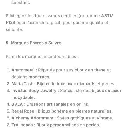
constant.
Privilégiez les fournisseurs certifiés (ex. norme
ASTM
F138
pour l’acier chirurgical) pour garantir qualité et
sécurité.
5. Marques Phares à Suivre
Parmi les marques incontournables :
Anatometal
: Réputée pour ses
bijoux en titane
et
designs
modernes
.
Maria Tash
:
Bijoux de luxe
avec
diamants
et perles.
Invictus Body Jewelry
: Spécialiste des
bijoux en acier
inoxydable
.
BVLA
: Créations
artisanales
en
or
14k.
Regal Rose
:
Bijoux bohème
en
pierres naturelles
.
Alchemy Adornment
: Styles
gothiques
et
vintage
.
Trollbeads
:
Bijoux personnalisés
en
perles
.