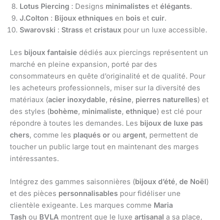
Lotus Piercing
: Designs
minimalistes
et
élégants
.
J.Colton
:
Bijoux ethniques
en
bois
et
cuir
.
Swarovski
:
Strass
et
cristaux
pour un luxe accessible.
Les
bijoux fantaisie
dédiés aux piercings représentent un
marché en pleine expansion, porté par des
consommateurs en quête d’originalité et de qualité. Pour
les acheteurs professionnels, miser sur la diversité des
matériaux (
acier inoxydable
,
résine
,
pierres naturelles
) et
des styles (
bohème
,
minimaliste
,
ethnique
) est clé pour
répondre à toutes les demandes. Les
bijoux de luxe pas
chers
, comme les
plaqués or
ou
argent
, permettent de
toucher un public large tout en maintenant des marges
intéressantes.
Intégrez des gammes saisonnières (
bijoux d’été
,
de Noël
)
et des pièces
personnalisables
pour fidéliser une
clientèle exigeante. Les marques comme
Maria
Tash
ou
BVLA
montrent que le luxe
artisanal
a sa place,