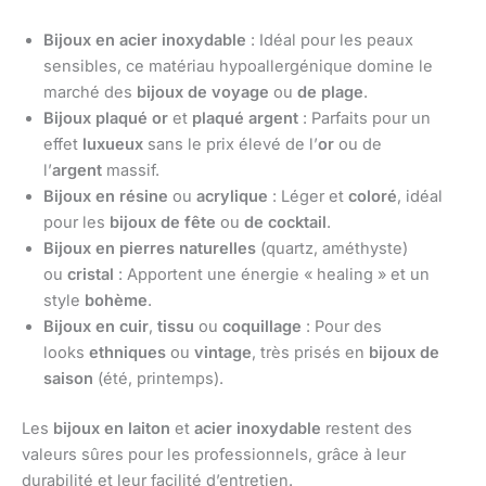
Bijoux en acier inoxydable
: Idéal pour les peaux
sensibles, ce matériau hypoallergénique domine le
marché des
bijoux de voyage
ou
de plage
.
Bijoux plaqué or
et
plaqué argent
: Parfaits pour un
effet
luxueux
sans le prix élevé de l’
or
ou de
l’
argent
massif.
Bijoux en résine
ou
acrylique
: Léger et
coloré
, idéal
pour les
bijoux de fête
ou
de cocktail
.
Bijoux en pierres naturelles
(quartz, améthyste)
ou
cristal
: Apportent une énergie « healing » et un
style
bohème
.
Bijoux en cuir
,
tissu
ou
coquillage
: Pour des
looks
ethniques
ou
vintage
, très prisés en
bijoux de
saison
(été, printemps).
Les
bijoux en laiton
et
acier inoxydable
restent des
valeurs sûres pour les professionnels, grâce à leur
durabilité et leur facilité d’entretien.