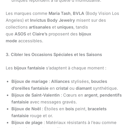
uniques répondent à la quête d’individualité.
Les marques comme
Maria Tash
,
BVLA
(Body Vision Los
Angeles) et
Invictus Body Jewelry
misent sur des
collections
artisanales
et
uniques
, tandis
que
ASOS
et
Claire’s
proposent des
bijoux
mode
accessibles.
3. Cibler les Occasions Spéciales et les Saisons
Les
bijoux fantaisie
s’adaptent à chaque moment :
Bijoux de mariage
:
Alliances
stylisées,
boucles
d’oreilles fantaisie
en
cristal
ou
diamant
synthétique.
Bijoux de Saint-Valentin
: Cœurs en
argent
,
pendentifs
fantaisie
avec messages gravés.
Bijoux de Noël
: Étoiles en
bois
peint,
bracelets
fantaisie
rouge et or.
Bijoux de plage
: Matériaux résistants à l’eau comme