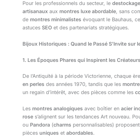
Pour les professionnels du secteur, le
destockage
artisanaux
aux
montres luxe abordable
, sans co
de
montres minimalistes
évoquant le Bauhaus, cet
astuces
SEO
et des partenariats stratégiques.
Bijoux Historiques : Quand le Passé S’Invite sur l
1. Les Époques Phares qui Inspirent les Créateur
De l’Antiquité à la période Victorienne, chaque èr
en perles
des années 1970, tandis que les
montre
un regain d’intérêt, avec des pièces comme les
co
Les
montres analogiques
avec boîtier en
acier i
rose
s’alignent sur les tendances Art nouveau. P
ou
Pandora
(
charms
personnalisables) proposent
pièces
uniques
et
abordables
.