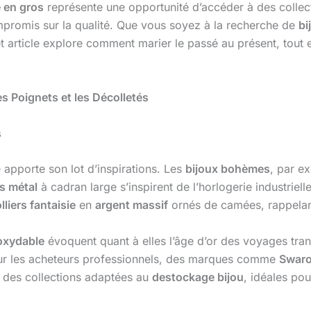
 en gros
représente une opportunité d’accéder à des collec
mpromis sur la qualité. Que vous soyez à la recherche de
bi
 article explore comment marier le passé au présent, tout 
es Poignets et les Décolletés
s
e apporte son lot d’inspirations. Les
bijoux bohèmes
, par ex
s métal
à cadran large s’inspirent de l’horlogerie industriel
lliers fantaisie
en
argent massif
ornés de camées, rappelant
noxydable
évoquent quant à elles l’âge d’or des voyages tran
our les acheteurs professionnels, des marques comme
Swaro
 des collections adaptées au
destockage bijou
, idéales po