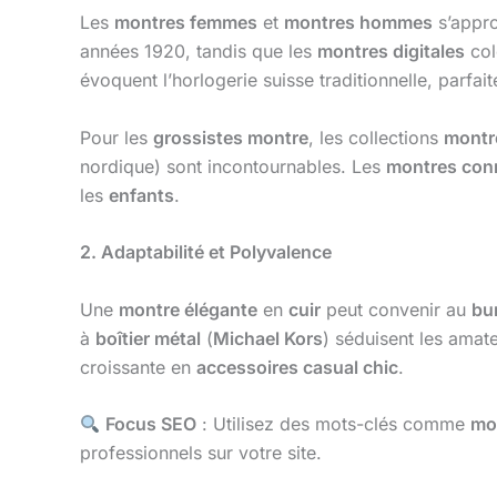
Les
montres femmes
et
montres hommes
s’appro
années 1920, tandis que les
montres digitales
col
évoquent l’horlogerie suisse traditionnelle, parfa
Pour les
grossistes montre
, les collections
montr
nordique) sont incontournables. Les
montres con
les
enfants
.
2. Adaptabilité et Polyvalence
Une
montre élégante
en
cuir
peut convenir au
bu
à
boîtier métal
(
Michael Kors
) séduisent les amat
croissante en
accessoires casual chic
.
Focus SEO
: Utilisez des mots-clés comme
mo
professionnels sur votre site.