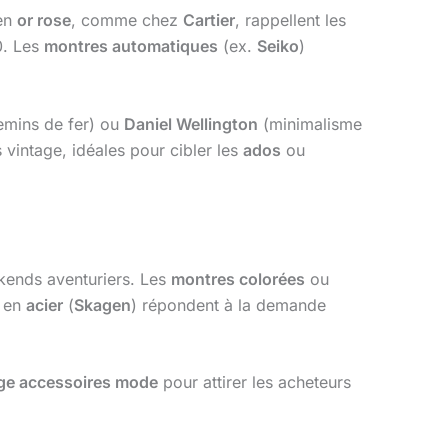
en
or rose
, comme chez
Cartier
, rappellent les
0. Les
montres automatiques
(ex.
Seiko
)
emins de fer) ou
Daniel Wellington
(minimalisme
vintage, idéales pour cibler les
ados
ou
kends aventuriers. Les
montres colorées
ou
en
acier
(
Skagen
) répondent à la demande
ge accessoires mode
pour attirer les acheteurs