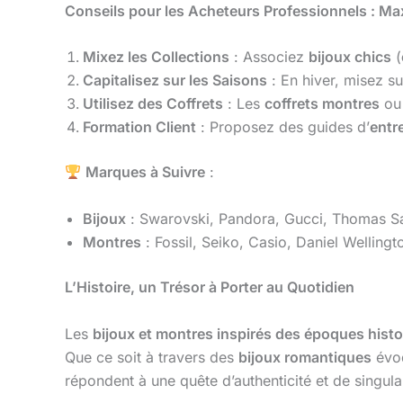
Conseils pour les Acheteurs Professionnels : Max
Mixez les Collections
: Associez
bijoux chics
(
Capitalisez sur les Saisons
: En hiver, misez su
Utilisez des Coffrets
: Les
coffrets montres
o
Formation Client
: Proposez des guides d’
entr
Marques à Suivre
:
Bijoux
: Swarovski, Pandora, Gucci, Thomas Sab
Montres
: Fossil, Seiko, Casio, Daniel Wellingto
L’Histoire, un Trésor à Porter au Quotidien
Les
bijoux et montres inspirés des époques hist
Que ce soit à travers des
bijoux romantiques
évoq
répondent à une quête d’authenticité et de singular