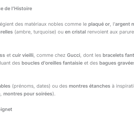
e de l’Histoire
légient des matériaux nobles comme le
plaqué or
, l’
argent 
relles
(ambre, turquoise) ou
en cristal
renvoient aux parure
ass
et
cuir vieilli
, comme chez
Gucci
, dont les
bracelets fant
luant des
boucles d’oreilles fantaisie
et des
bagues gravée
ables
(prénoms, dates) ou des
montres étanches
à inspirat
e
,
montres pour soirées
).
oignet