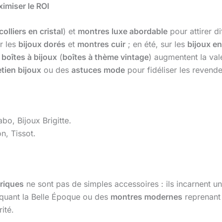
imiser le ROI
colliers en cristal
) et
montres luxe abordable
pour attirer di
r les
bijoux dorés
et
montres cuir
; en été, sur les
bijoux en
u
boîtes à bijoux
(
boîtes à thème vintage
) augmentent la val
etien bijoux
ou des
astuces mode
pour fidéliser les revende
o, Bijoux Brigitte.
n, Tissot.
oriques
ne sont pas de simples accessoires : ils incarnent une
uant la Belle Époque ou des
montres modernes
reprenant 
ité.