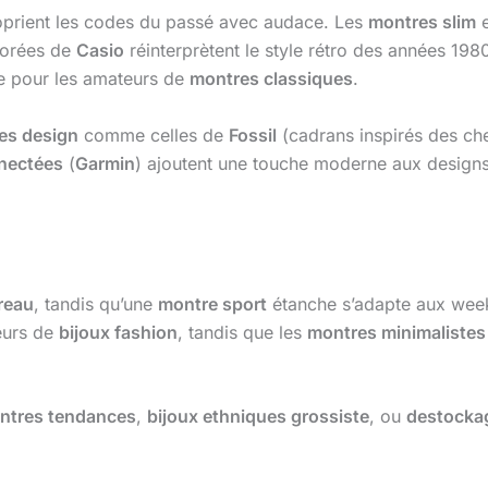
prient les codes du passé avec audace. Les
montres slim
orées de
Casio
réinterprètent le style rétro des années 198
ite pour les amateurs de
montres classiques
.
es design
comme celles de
Fossil
(cadrans inspirés des ch
nectées
(
Garmin
) ajoutent une touche moderne aux designs 
reau
, tandis qu’une
montre sport
étanche s’adapte aux wee
eurs de
bijoux fashion
, tandis que les
montres minimalistes
ntres tendances
,
bijoux ethniques grossiste
, ou
destocka