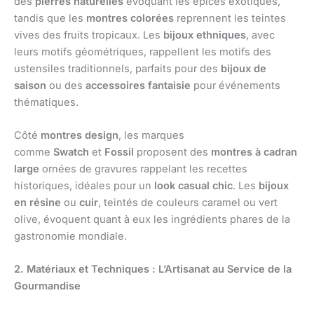
des
pierres naturelles
évoquant les épices exotiques,
tandis que les
montres colorées
reprennent les teintes
vives des fruits tropicaux. Les
bijoux ethniques
, avec
leurs motifs géométriques, rappellent les motifs des
ustensiles traditionnels, parfaits pour des
bijoux de
saison
ou des
accessoires fantaisie
pour événements
thématiques.
Côté
montres design
, les marques
comme
Swatch
et
Fossil
proposent des
montres à cadran
large
ornées de gravures rappelant les recettes
historiques, idéales pour un
look casual chic
. Les
bijoux
en résine
ou
cuir
, teintés de couleurs caramel ou vert
olive, évoquent quant à eux les ingrédients phares de la
gastronomie mondiale.
2. Matériaux et Techniques : L’Artisanat au Service de la
Gourmandise