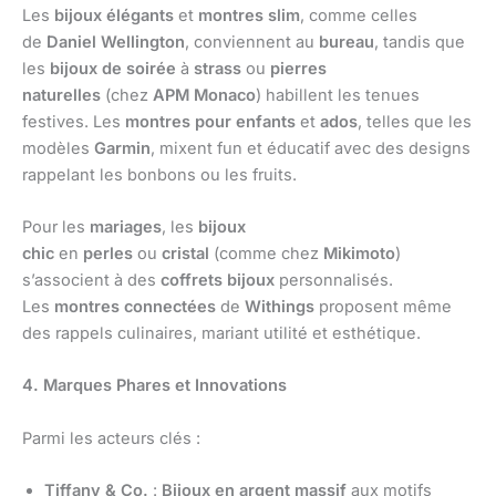
Les
bijoux élégants
et
montres slim
, comme celles
de
Daniel Wellington
, conviennent au
bureau
, tandis que
les
bijoux de soirée
à
strass
ou
pierres
naturelles
(chez
APM Monaco
) habillent les tenues
festives. Les
montres pour enfants
et
ados
, telles que les
modèles
Garmin
, mixent fun et éducatif avec des designs
rappelant les bonbons ou les fruits.
Pour les
mariages
, les
bijoux
chic
en
perles
ou
cristal
(comme chez
Mikimoto
)
s’associent à des
coffrets bijoux
personnalisés.
Les
montres connectées
de
Withings
proposent même
des rappels culinaires, mariant utilité et esthétique.
4. Marques Phares et Innovations
Parmi les acteurs clés :
Tiffany & Co.
:
Bijoux en argent massif
aux motifs