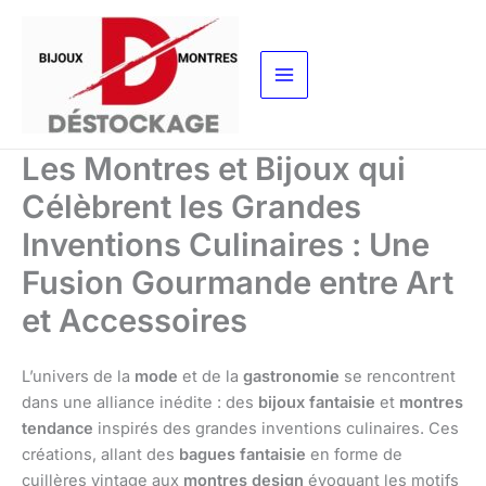
Aller
au
contenu
Les Montres et Bijoux qui
Célèbrent les Grandes
Inventions Culinaires : Une
Fusion Gourmande entre Art
et Accessoires
L’univers de la
mode
et de la
gastronomie
se rencontrent
dans une alliance inédite : des
bijoux fantaisie
et
montres
tendance
inspirés des grandes inventions culinaires. Ces
créations, allant des
bagues fantaisie
en forme de
cuillères vintage aux
montres design
évoquant les motifs