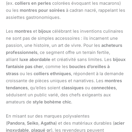
(ex.
colliers en perles
colorées évoquant les macarons)
ou les
montres pour soirées
à cadran nacré, rappelant les
assiettes gastronomiques.
Les
montres
et
bijoux
célébrant les inventions culinaires
ne sont pas de simples accessoires : ils incarnent une
passion, une histoire, un art de vivre. Pour les
acheteurs
professionnels
, ce segment offre un terrain fertile,
alliant
luxe abordable
et créativité sans limites. Les
bijoux
fantaisie pas cher
, comme les
boucles d’oreilles à
strass
ou les
colliers ethniques
, répondent à la demande
croissante de pièces uniques et narratives. Les
montres
tendances
, qu’elles soient
classiques
ou
connectées
,
séduisent un public varié, des chefs exigeants aux
amateurs de
style bohème chic
.
En misant sur des marques polyvalentes
(
Pandora
,
Seiko
,
Agatha
) et des matériaux durables (
acier
inoxydable
,
plaqué or
), les revendeurs peuvent