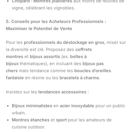
Chopard
:
Montres joaillières
aux motifs de feuilles de
vigne, célébrant les vignobles.
5. Conseils pour les Acheteurs Professionnels :
Maximiser le Potentiel de Vente
Pour les
professionnels du déstockage en gros
, miser sur
la diversité est clé. Proposez des
coffrets
montres
et
bijoux assortis
(ex.
boîtes à
bijoux
thématiques), en incluant des
bijoux pas
chers
mais tendance comme les
boucles d’oreilles
fantaisie
en résine ou les
bracelets à charms
.
Insistez sur les
tendances accessoires
:
Bijoux minimalistes
en
acier inoxydable
pour un public
urbain.
Montres étanches
et
sport
pour les amateurs de
cuisine outdoor.