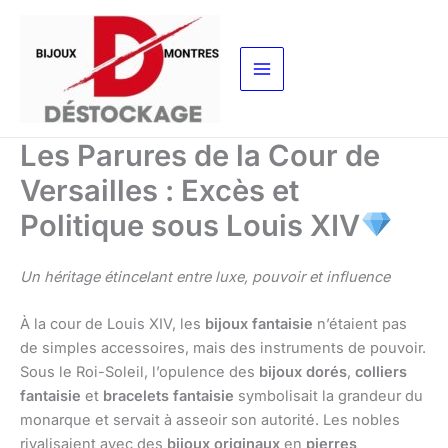
Aller
au
contenu
Les Parures de la Cour de
Versailles : Excès et
Politique sous Louis XIV
Un héritage étincelant entre luxe, pouvoir et influence
À la cour de Louis XIV, les
bijoux fantaisie
n’étaient pas
de simples accessoires, mais des instruments de pouvoir.
Sous le Roi-Soleil, l’opulence des
bijoux dorés
,
colliers
fantaisie
et
bracelets fantaisie
symbolisait la grandeur du
monarque et servait à asseoir son autorité. Les nobles
rivalisaient avec des
bijoux originaux
en
pierres