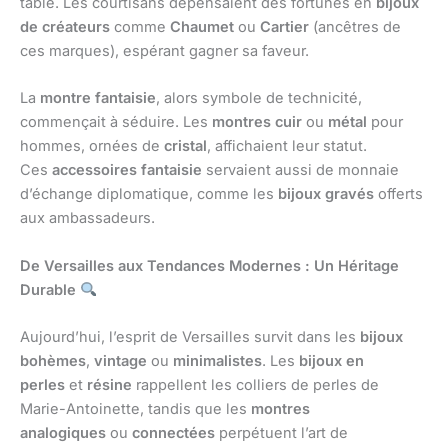
table. Les courtisans dépensaient des fortunes en
bijoux
de créateurs
comme
Chaumet
ou
Cartier
(ancêtres de
ces marques), espérant gagner sa faveur.
La
montre fantaisie
, alors symbole de technicité,
commençait à séduire. Les
montres cuir
ou
métal
pour
hommes, ornées de
cristal
, affichaient leur statut.
Ces
accessoires fantaisie
servaient aussi de monnaie
d’échange diplomatique, comme les
bijoux gravés
offerts
aux ambassadeurs.
De Versailles aux Tendances Modernes : Un Héritage
Durable
Aujourd’hui, l’esprit de Versailles survit dans les
bijoux
bohèmes
,
vintage
ou
minimalistes
. Les
bijoux en
perles
et
résine
rappellent les colliers de perles de
Marie-Antoinette, tandis que les
montres
analogiques
ou
connectées
perpétuent l’art de