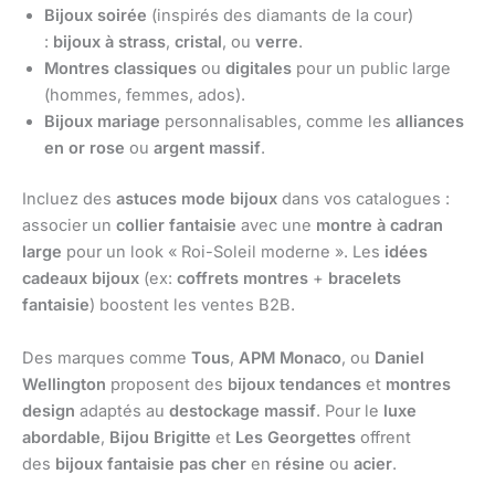
Bijoux soirée
(inspirés des diamants de la cour)
:
bijoux à strass
,
cristal
, ou
verre
.
Montres classiques
ou
digitales
pour un public large
(hommes, femmes, ados).
Bijoux mariage
personnalisables, comme les
alliances
en or rose
ou
argent massif
.
Incluez des
astuces mode bijoux
dans vos catalogues :
associer un
collier fantaisie
avec une
montre à cadran
large
pour un look « Roi-Soleil moderne ». Les
idées
cadeaux bijoux
(ex:
coffrets montres
+
bracelets
fantaisie
) boostent les ventes B2B.
Des marques comme
Tous
,
APM Monaco
, ou
Daniel
Wellington
proposent des
bijoux tendances
et
montres
design
adaptés au
destockage massif
. Pour le
luxe
abordable
,
Bijou Brigitte
et
Les Georgettes
offrent
des
bijoux fantaisie pas cher
en
résine
ou
acier
.