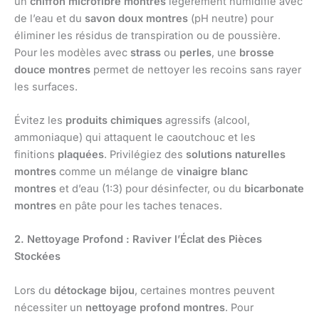
un
chiffon microfibre montres
légèrement humidifié avec
de l’eau et du
savon doux montres
(pH neutre) pour
éliminer les résidus de transpiration ou de poussière.
Pour les modèles avec
strass
ou
perles
, une
brosse
douce montres
permet de nettoyer les recoins sans rayer
les surfaces.
Évitez les
produits chimiques
agressifs (alcool,
ammoniaque) qui attaquent le caoutchouc et les
finitions
plaquées
. Privilégiez des
solutions naturelles
montres
comme un mélange de
vinaigre blanc
montres
et d’eau (1:3) pour désinfecter, ou du
bicarbonate
montres
en pâte pour les taches tenaces.
2. Nettoyage Profond : Raviver l’Éclat des Pièces
Stockées
Lors du
détockage bijou
, certaines montres peuvent
nécessiter un
nettoyage profond montres
. Pour