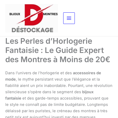
Aller
au
contenu
Les Perles d’Horlogerie
Fantaisie : Le Guide Expert
des Montres à Moins de 20€
Dans l’univers de l’horlogerie et des
accessoires de
mode
, le mythe persistant veut que l’élégance et la
fiabilité aient un prix inabordable. Pourtant, une révolution
silencieuse s’opère dans le segment des
bijoux
fantaisie
et des garde-temps accessibles, prouvant que
le style ne connaît pas de limite budgétaire. Longtemps
délaissé par les puristes, le créneau des montres à très
petit prix est aujourd’hui investi par des marques